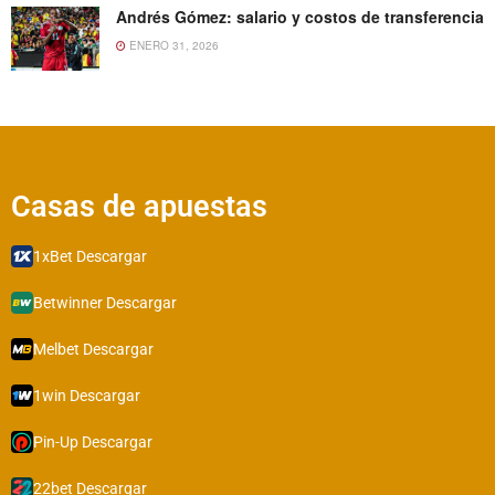
Andrés Gómez: salario y costos de transferencia
ENERO 31, 2026
Casas de apuestas​​
1xBet Descargar
Betwinner Descargar
Melbet Descargar
1win Descargar
Pin-Up Descargar
22bet Descargar