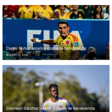
Daniel Muñoz: salario y costos de transferencia
JUNIO 30, 2026
Davinson Sánchez: salario y costos de transferencia