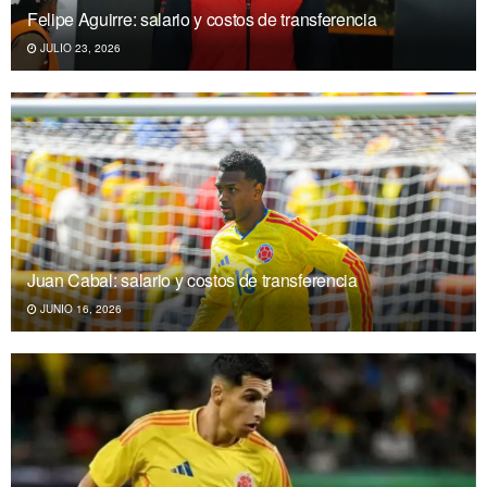
Felipe Aguirre: salario y costos de transferencia
JULIO 23, 2026
Juan Cabal: salario y costos de transferencia
JUNIO 16, 2026