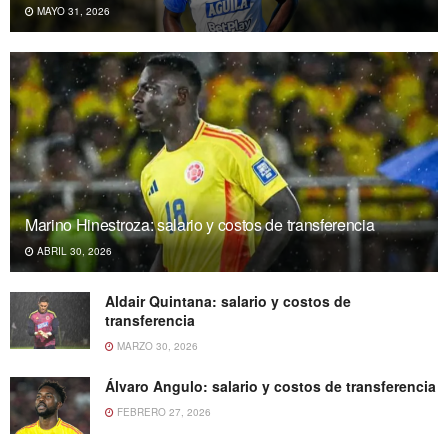
MAYO 31, 2026
Marino Hinestroza: salario y costos de transferencia
ABRIL 30, 2026
Aldair Quintana: salario y costos de
transferencia
MARZO 30, 2026
Álvaro Angulo: salario y costos de transferencia
FEBRERO 27, 2026