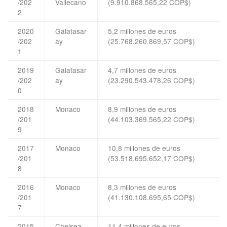
/202
Vallecano
(9.910.868.565,22 COP$)
2
2020
Galatasar
5,2 millones de euros
/202
ay
(25.768.260.869,57 COP$)
1
2019
Galatasar
4,7 millones de euros
/202
ay
(23.290.543.478,26 COP$)
0
2018
Monaco
8,9 millones de euros
/201
(44.103.369.565,22 COP$)
9
2017
Monaco
10,8 millones de euros
/201
(53.518.695.652,17 COP$)
8
2016
Monaco
8,3 millones de euros
/201
(41.130.108.695,65 COP$)
7
2015
Chelsea
11,4 millones de euros