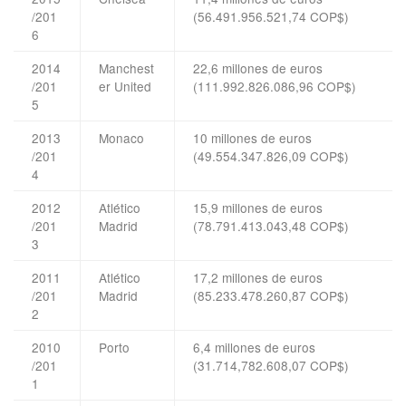
/201
(56.491.956.521,74 COP$)
6
2014
Manchest
22,6 millones de euros
/201
er United
(111.992.826.086,96 COP$)
5
2013
Monaco
10 millones de euros
/201
(49.554.347.826,09 COP$)
4
2012
Atlético
15,9 millones de euros
/201
Madrid
(78.791.413.043,48 COP$)
3
2011
Atlético
17,2 millones de euros
/201
Madrid
(85.233.478.260,87 COP$)
2
2010
Porto
6,4 millones de euros
/201
(31.714,782.608,07 COP$)
1